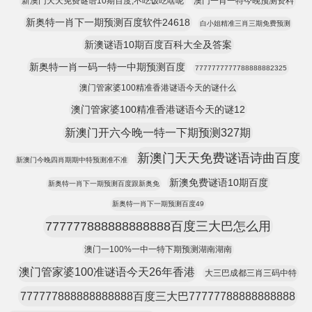
新澳门天天免费谜语10期百度,不吃饭吃啥呢
澳门一肖一特今晚预测资料
新奥特一肖下一期预测百度软件24618
白小姐精准三肖三期免费预测
新澳谜语10期百度百科大全及答案
新奥特一肖一码一特一中期预测百度
7777777777788888882325
澳门管家婆100精准香港谜语今天的谜什么
澳门管家婆100精准香港谜语今天的谜12
新澳门开六今晚一特一下期预测327期
新澳门天天免费谜语诗曲百度
新澳门今晚四肖期期中特预测准不准
新澳免费谜语10期百度
新奥特一肖下一期预测百度跟新奥免
新奥特一肖下一期预测百度49
777777888888888888百度三大巴怎么用
澳门一100%一中一特下期预测湖南湖南
澳门管家婆100准谜语今天26年香港
大三巴成都三肖三码中特
777777888888888888百度三大巴77777788888888888