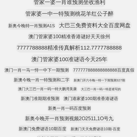
管家一婆一肖谁预测坐收渔利
管家婆一中一特预测桃花羊红公子醉
大巴三免费资料大全百度网盘
新奥今晚特一肖预测A1S
澳门管家婆100精准香港谜好天天徐州
7777788888精准传真解析112.7777788888
澳门管家婆100准谜语今天25年
澳门一肖一马一恃一中下一期预测
777777888888888888百度真假
新澳今晚一肖一特预测和二字
新澳门开六今晚一特一下期预测327期
澳门大三巴一肖一码一特大鹏湾美康
大三巴一肖一码一特是谁写的
新澳门准期期准预测
澳门港家婆100期准香港谜语
新奥一肖一码百度预测
新奥今晚开一肖预测视频2O2511,1O号九
新澳门免费谜语10期百度
新澳门天天免费谜语10期-百度