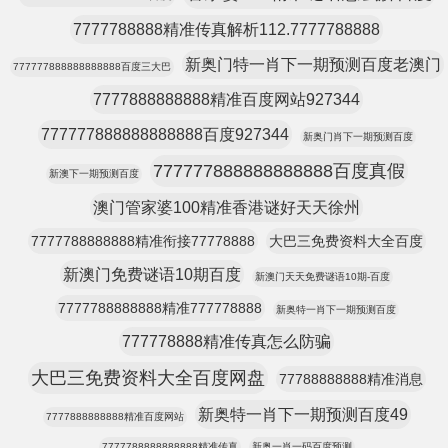
7777788888精准传真解析112.7777788888
新奥门特一肖下一期预测百度老澳门
777777888888888888百度三大巴
7777888888888精准百度网站927344
777777888888888888百度927344
新奥门肖下一期预测百度
777777888888888888百度真假
新澳下一期预测百度
澳门管家婆100精准香港谜好天天徐州
7777788888888精准衔接77778888
大巴三免费资料大全百度
新澳门免费谜语10期百度
新澳门天天免费谜语10期-百度
7777788888888精准777778888
新奥特一肖下一期预测百度
777778888精准传真怎么防骗
大巴三免费资料大全百度网盘
77788888888精准消息
新奥特一肖下一期预测百度49
7777888888888精准百度网站
7777788888888888精准传真
新奥一肖一码百度预测