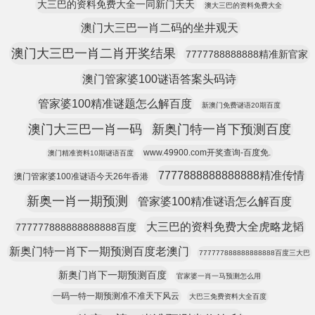
大三巴的资料免费大全一同新门天天
澳大三巴的资料免费大全
澳门大三巴一肖二码的坐井观天
澳门大三巴一肖二肖开奖结果
7777788888888精准新官家
澳门管家婆100谜语答案头码诗
管家婆100精准谜题怎么解百度
新澳门免费谜语20期百度
澳门大三巴一肖一码
新奥门特一肖下预测百度
www.49900.com开奖查询-百度免.
澳门精准资料10期谜语百度
7777888888888888精准传情
澳门管家婆100准谜语今天26年香港
新奥一肖一期预测
管家婆100精准谜语怎么解百度
大三巴的资料免费大全虎略龙韬
777777888888888888百度
新奥门特一肖下一期预测百度老澳门
777777888888888888百度三大巴
新奥门肖下一期预测百度
官家婆一肖一马预测怎么用
一码一特一期预测准不准天下风云
大巴三免费资料大全百度