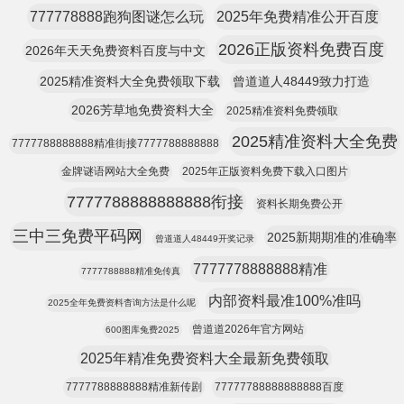
777778888跑狗图谜怎么玩
2025年免费精准公开百度
2026正版资料免费百度
2026年天天免费资料百度与中文
2025精准资料大全免费领取下载
曾道道人48449致力打造
2026芳草地免费资料大全
2025精准资料免费领取
2025精准资料大全免费
7777788888888精准街接7777788888888
金牌谜语网站大全免费
2025年正版资料免费下载入口图片
7777788888888888衔接
资料长期免费公开
三中三免费平码网
2025新期期准的准确率
曾道道人48449开奖记录
7777778888888精准
7777788888精准免传真
内部资料最准100%准吗
2025全年免费资料杳询方法是什么呢
曾道道2026年官方网站
600图库兔费2025
2025年精准免费资料大全最新免费领取
7777788888888精准新传剧
77777788888888888百度