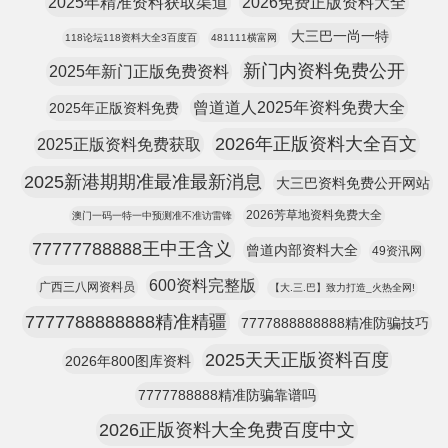
2025年精准资料获取渠道
2026免费正版资料大全
大三巴一尚一特
118论坛118资料大全3百度百
481111横富网
新门内资料免费公开
2025年新门正版免费资料
曾道道人2025年资料免费大全
2025年正版资料免费
2026年正版资料大全百文
2025正版资料免费获取
2025新港期期准最准最新消息
大三巴资料免费公开网站
2026芳草地资料免费大全
澳门一码一特一中预测准不准访雷锋
77777788888王中王含义
曾道内部资料大全
49资汛网
600资料完整版
广西三八网资料员
【大.三.巴】致力打造_火热全网!
7777788888888精准精疆
7777888888888精准防骗技巧
2025天天正版资料百度
2026年800图库资料
7777788888精准防骗靠谱吗
2026正版资料大全免费百度中文