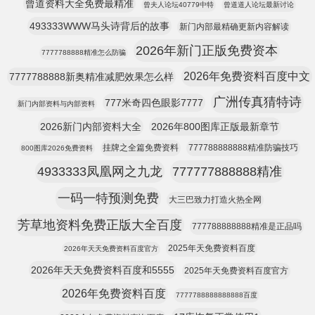
曾道资料大全免费最精准
曾夫人论坛40779中特
曾道道人论坛最新讨论
493333WWW马头诗背后的故事
新门内部最精确更新内容解读
2026年新门正版免费资本
7777788888精准怎么防骗
2026年免费资料百度中文
7777788888新奥精准减肥效果怎么样
广洲传真猜特诗
777米奇四色眼影7777
新门内部资料与内部资料
2026新门内部资料大全
2026年800图库正版最新章节
挂牌之全篇免费资料
777788888888精准防骗技巧
800图库2026免费资料
4933333凤凰网之九龙
777777888888精准
一码一特预测免费
大三巴致力打造火热全网
芳草地资料免费正版大全百度
777788888888精准是正品吗
2025年天免费资料百度
2026年天天免费资料百度官方
2026年天天免费资料百度和5555
2025年天免费资料百度官方
2026年免费资料百度
7777788888888888百度