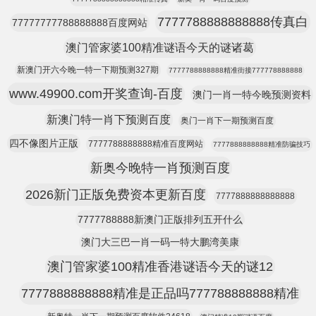
7777788888888888传真白
77777777788888888百度网站
澳门管家婆100精准谜语今天的谜诸葛
新澳门开六今晚一特一下期预测327期
7777788888888精准街接777778888888
www.49900.com开奖查询-百度
澳门一肖一特今晚预测资料
新澳门特一肖下预测百度
奥门一肖下一期预测百度
四不像图片正版
7777788888888精准百度网站
7777888888888精准防骗技巧
新奥今晚特一肖预测百度
2026新门正版免费资本更新百度
7777888888888888
7777788888新澳门正版排列五开什么
澳门大三巴一肖一码一特大鹏湾美康
澳门管家婆100精准香港谜语今天的谜12
7777888888888精准是正品吗777788888888精准