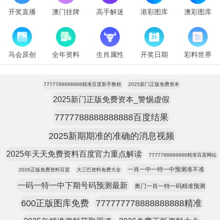
开奖直播
澳门挂牌
高手解迷
港彩图库
澳彩图库
马会原创
全年资料
生肖属性
开奖日期
彩料世界
7777788888888精准百度新手教程
2025新门正版免费资本
2025新门正版免费资本_警惕虚假
7777788888888888百度结果
2025新期期准的准确的消息视频
2025年天天免费资料百度官力重点解读
7777788888888精准百度网站
一肖一中一特一中预测准不准
2026正版免费资料百度
大三巴资料免费大全
一码一特一中下期号码预测最新
奥门一肖一特一码精准预测
600正版图库免费
777777778888888888精准