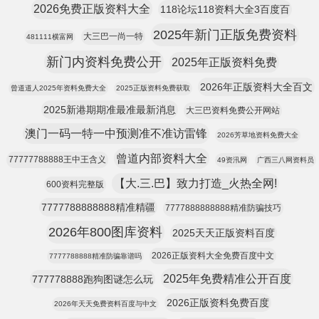
2026免费正版资料大全
118论坛118资料大全3百度百
2025年新门正版免费资料
大三巴一尚一特
481111横富网
新门内资料免费公开
2025年正版资料免费
2026年正版资料大全百文
曾道道人2025年资料免费大全
2025正版资料免费获取
2025新港期期准最准最新消息
大三巴资料免费公开网站
澳门一码一特一中预测准不准访雷锋
2026芳草地资料免费大全
曾道内部资料大全
77777788888王中王含义
49资汛网
广西三八网资料员
【大.三.巴】致力打造_火热全网!
600资料完整版
7777788888888精准精疆
7777888888888精准防骗技巧
2026年800图库资料
2025天天正版资料百度
2026正版资料大全免费百度中文
7777788888精准防骗靠谱吗
2025年免费精准公开百度
777778888跑狗图谜怎么玩
2026正版资料免费百度
2026年天天免费资料百度与中文