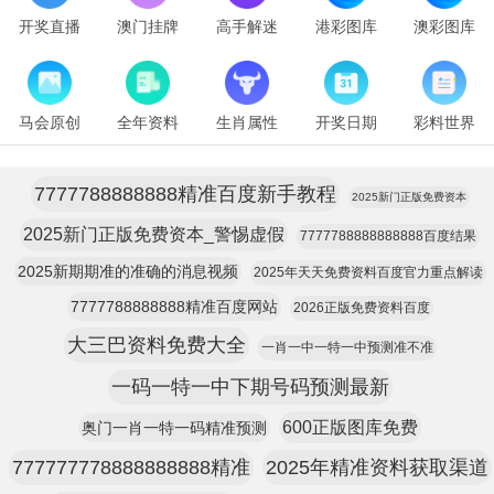
开奖直播
澳门挂牌
高手解迷
港彩图库
澳彩图库
马会原创
全年资料
生肖属性
开奖日期
彩料世界
7777788888888精准百度新手教程
2025新门正版免费资本
2025新门正版免费资本_警惕虚假
7777788888888888百度结果
2025新期期准的准确的消息视频
2025年天天免费资料百度官力重点解读
7777788888888精准百度网站
2026正版免费资料百度
大三巴资料免费大全
一肖一中一特一中预测准不准
一码一特一中下期号码预测最新
600正版图库免费
奥门一肖一特一码精准预测
777777778888888888精准
2025年精准资料获取渠道