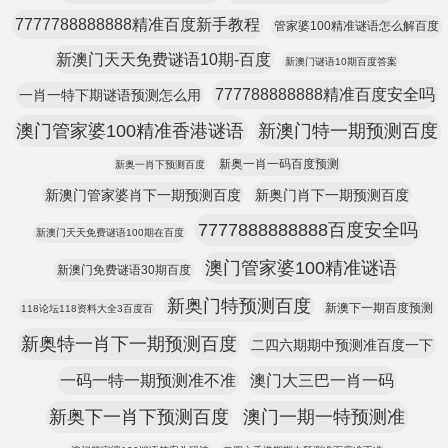
7777788888888精准百度新手教程
管家婆100精准谜语怎么解百度
新澳门天天免费谜语10期-百度
新澳门谜语10期百度答案
777788888888精准百度安全吗
一肖一特下期谜语预测怎么用
澳门管家婆100精准香港谜语
新澳门特一期预测百度
新奥一肖一码百度预测
新奥一肖下预测百度
新澳门管家婆肖下一期预测百度
新奥门肖下一期预测百度
7777888888888百度安全吗
新澳门天天免费谜语100期在百度
澳门管家婆100精准谜语
新澳门免费谜语30期百度
新奥门特预测百度
新澳下一期百度预测
118论坛118资料大全3百度百
新奥特一肖下一期预测百度
二四六期期中预测准百度一下
一码一特一期预测准不准
澳门大三巴一肖一码
新奥下一肖下预测百度
澳门一期一特预测准