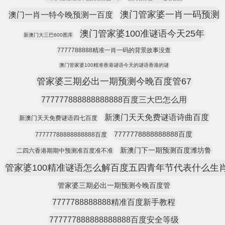
澳门管家婆一肖一码预测
澳门一肖一特今晚预测一百度
澳门管家婆100准谜语今天25年
新澳门大三巴600图库
7777788888精准一肖一码的背景故事没查
澳门管家婆100精准香港谜语今天的谜语香港的谜
管家婆三期必出一期预测今晚百度管67
777777888888888888百度三大巴怎么用
新澳门天天免费谜语诗曲百度
新澳门天天免费谜语四七百度
7777778888888888百度
77777788888888888百度
新澳门下一期预测百度潍坊鲁
二四六香港期期中预测准百度准不准
管家婆100精准谜语怎么解百度五四青年节代表什么生
管家婆三期必出一期预测今晚百度管
7777788888888精准百度新手教程
777777888888888888百度安全等级