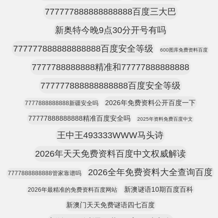
777777888888888888百度三大巴
新奥特今晚9点30分开号有吗
777777888888888888百度安全等级
600图库免费资料百度
7777788888888精准和77777888888888
777777888888888888百度安全等级
2026年免费资料公开百度一下
7777888888888新疆安全吗
77777888888888精准百度安全吗
2025年资料免费百度中文
王中王493333WWW马头诗
2026年天天免费资料百度中文权威解读
2026全年免费资料大全查询百度
7777888888888管家靠谱吗
新澳谜语10期百度百科
2026年最精准的免费资料百度网站
新澳门天天免费谜语四七百度