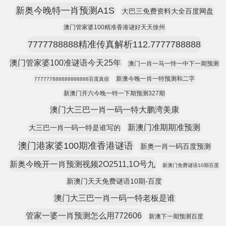
新奥今晚特一肖预测A1S
大巴三免费资料大全百度网盘
澳门管家婆100精准香港谜好天天徐州
7777788888精准传真解析112.7777788888
澳门管家婆100准谜语今天25年
澳门一肖一马一恃一中下一期预测
新澳今晚一肖一特预测和二字
777777888888888888百度真假
新澳门开六今晚一特一下期预测327期
澳门大三巴一肖一码一特大鹏湾美康
新澳门准期期准预测
大三巴一肖一码一特是谁写的
澳门港家婆100期准香港谜语
新奥一肖一码百度预测
新奥今晚开一肖预测视频2O2511,1O号九
新澳门免费谜语10期百度
新澳门天天免费谜语10期-百度
澳门大三巴一肖一码一特老板是谁
管家一婆一肖预测怎么用772606
新澳下一期预测百度