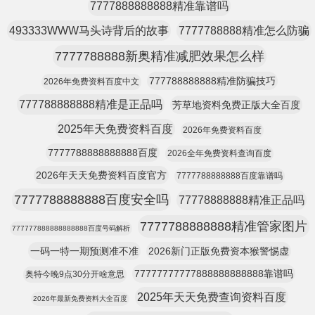
7777888888888精准靠谱吗
493333WWW马头诗背后的故事
7777788888精准怎么防骗
7777788888新奥精准减肥效果怎么样
777788888888精准防骗技巧
2026年免费资料百度中文
777788888888精准是正品吗
芳草地资料免费正版大全百度
2025年天免费资料百度
2026年免费资料百度
7777788888888888百度
2026全年免费资料查询百度
2026年天天免费资料百度官方
7777788888888百度靠谱吗
7777788888888百度安全吗
77778888888精准正品吗
7777788888888精准管家图片
777777888888888888百度号码解析
一码一特一期预测准不准
2026新门正版免费资本猴警惕虚
77777777777888888888888靠谱吗
奥特今晚9点30分开啥意思
2025年天天免费查询资料百度
2026年最新免费资料大全百度