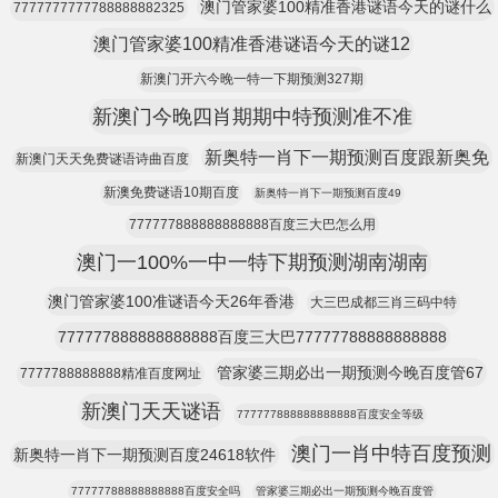
澳门管家婆100精准香港谜语今天的谜什么
7777777777788888882325
澳门管家婆100精准香港谜语今天的谜12
新澳门开六今晚一特一下期预测327期
新澳门今晚四肖期期中特预测准不准
新奥特一肖下一期预测百度跟新奥免
新澳门天天免费谜语诗曲百度
新澳免费谜语10期百度
新奥特一肖下一期预测百度49
777777888888888888百度三大巴怎么用
澳门一100%一中一特下期预测湖南湖南
澳门管家婆100准谜语今天26年香港
大三巴成都三肖三码中特
777777888888888888百度三大巴77777788888888888
管家婆三期必出一期预测今晚百度管67
7777788888888精准百度网址
新澳门天天谜语
777777888888888888百度安全等级
澳门一肖中特百度预测
新奥特一肖下一期预测百度24618软件
77777788888888888百度安全吗
管家婆三期必出一期预测今晚百度管