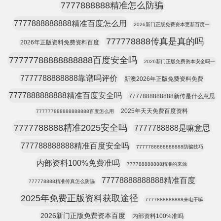
7777888888精准怎么防骗
7777888888888精准百度怎么用
2026新门正版免费资本更新百度一
777778888传真是真的吗
2026年正版资料免费资料百度
77777788888888888百度安全吗
2026新门正版免费资本安全吗一
7777788888888靠谱吗评价
新澳2026年正版免费资料免费
7777888888888精准百度安全吗
7777888888888新传是什么意思
2025年天天免费百度资料
777777888888888888百度怎么用
7777788888精准2025安全吗
7777788888是嘛意思
777788888888精准百度安全吗
7777788888888888防骗技巧
内部资料100%免费准吗
777788888888精准的来源
77778888888888精准百度
777778888精准传真怎么防骗
2025年免费正版资料获取途径
7777888888888来电干嘛
2026新门正版免费资本百度
内部资料100%准吗