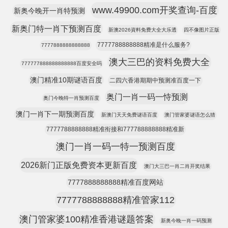
www.49900.com开奖查询-百度
新奥今晚开一肖特预测
新奥门特一肖下预测百度
新澳2026資料免费大全大乐透
四不像图片正版
7777788888888精准是什么服务?
7777888888888888
澳大三巴的资料免费大全
777777888888888888百度安全吗
澳门精准10期谜语百度
二四六香港期期中预测准百度一下
奥门一肖一码一恃预测
奥门今晚特一肖预测百度
澳门一肖下一期预测百度
新澳门天天免费谜语百度
澳门管家婆谜语怎么猜
7777788888888精准衔接和777788888888精准新
澳门一肖一码一特一预测百度
2026新门正版免费资本更新百度
澳门大三巴一肖二肖开奖结果
7777888888888精准百度网站
7777788888888精准管家112
澳门管家婆100精准香港谜题答案
新奥今晚一肖一码预测