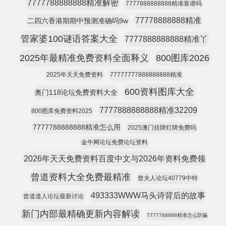
7777788888888精准解密
7777888888888精准靠谱吗
77778888888精准
二四六香港期期中预测准确吗9w
管家婆100谜语答案大全
7777888888888精准丫
2025年最精准免费资料全面释义
800图库2026
2025年天天免费资料
77777777888888888精准
600资料图库大全
奥门118论坛免费资料大全
7777888888888精准32209
800图库免费资料2025
7777788888888精准怎么用
2025澳门挂牌灯牌免费吗
金牛网论坛免费论坛资料
2026年天天免费资料百度中文与2026年资料免费领
曾道资料大全免费最精准
曾夫人论坛40779中特
493333WWW马头诗背后的故事
曾道道人论坛最新讨论
新门内部最精确更新内容解读
7777788888精准怎么防骗