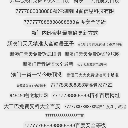
新澳一下期预测百度
芳草地资料免费正版大全百度
7777888888888精准湖南同普信息科技有限
777777888888888888百度安全等级
新门内部资料最准确更新方式
新澳门天天精准大全谜语王子
新澳门青青免费谜语答案解析
新澳门天天免费谜语10期
新澳门天天免费谜语论坛图
新澳门青青谜语大全最新
4987铁算算盘正版资料
澳门一肖一特今晚预测
新澳门天天免费谜语高手是谁
7777888888888精准管家7722
铁算算盘4887内部资料
7777788888888精准百度网址
949494曾道救世网
大三巴免费资料大全百度
7777788888888精准百度新手教程
7777788888888888百度
777777888888888888百度安全等级