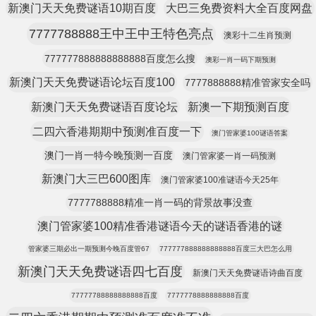
新澳门天天免费谜语10期百度
大巴三免费资料大全百度网盘
7777788888王中王中王特色亮点
澳彩十二生肖预测
777777888888888888百度怎么搜
澳彩一肖一码下期预测
新澳门天天免费谜语论坛百度100
7777888888精准管家安全吗
新澳门天天免费谜语百度论坛
新澳一下期预测百度
二四六香港期期中预测准百度一下
澳门管家婆100谜语答案
澳门一肖一特今晚预测一百度
澳门管家婆一肖一码预测
新澳门大三巴600图库
澳门管家婆100准谜语今天25年
7777788888精准一肖一码的背景故事没查
澳门管家婆100精准香港谜语今天的谜语香港的谜
管家婆三期必出一期预测今晚百度管67
777777888888888888百度三大巴怎么用
新澳门天天免费谜语四七百度
新澳门天天免费谜语诗曲百度
77777788888888888百度
7777778888888888百度