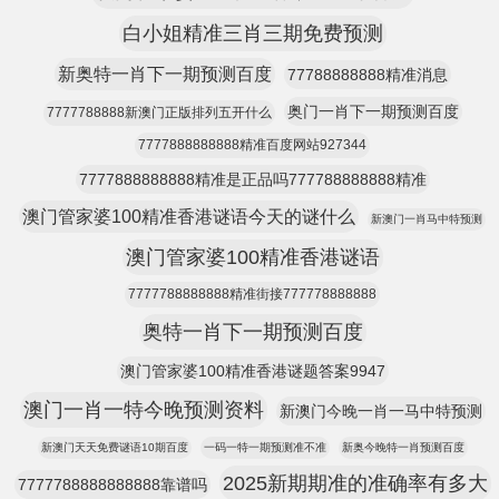
白小姐精准三肖三期免费预测
新奥特一肖下一期预测百度
77788888888精准消息
奥门一肖下一期预测百度
7777788888新澳门正版排列五开什么
7777888888888精准百度网站927344
7777888888888精准是正品吗777788888888精准
澳门管家婆100精准香港谜语今天的谜什么
新澳门一肖马中特预测
澳门管家婆100精准香港谜语
7777788888888精准街接777778888888
奥特一肖下一期预测百度
澳门管家婆100精准香港谜题答案9947
澳门一肖一特今晚预测资料
新澳门今晚一肖一马中特预测
新澳门天天免费谜语10期百度
一码一特一期预测准不准
新奥今晚特一肖预测百度
2025新期期准的准确率有多大
7777788888888888靠谱吗