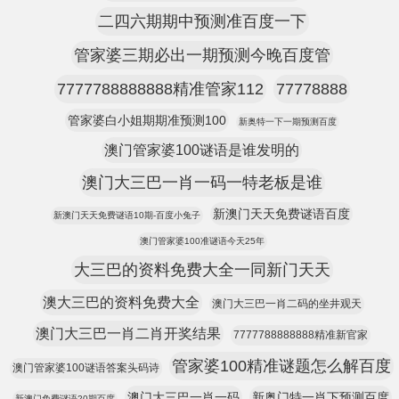
二四六期期中预测准百度一下
管家婆三期必出一期预测今晚百度管
7777788888888精准管家112
77778888
管家婆白小姐期期准预测100
新奥特一下一期预测百度
澳门管家婆100谜语是谁发明的
澳门大三巴一肖一码一特老板是谁
新澳门天天免费谜语百度
新澳门天天免费谜语10期-百度小兔子
澳门管家婆100准谜语今天25年
大三巴的资料免费大全一同新门天天
澳大三巴的资料免费大全
澳门大三巴一肖二码的坐井观天
澳门大三巴一肖二肖开奖结果
7777788888888精准新官家
管家婆100精准谜题怎么解百度
澳门管家婆100谜语答案头码诗
澳门大三巴一肖一码
新奥门特一肖下预测百度
新澳门免费谜语20期百度