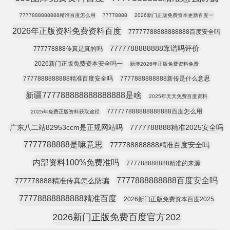
7777888888888精准百度怎么用
77778888
2026新门正版免费资本更新百度一
2026年正版资料免费资料百度
77777788888888888百度安全吗
7777788888888靠谱吗评价
777778888传真是真的吗
2026新门正版免费资本安全吗一
新澳2026年正版免费资料免费
7777888888888精准百度安全吗
7777888888888新传是什么意思
新疆777788888888888888是啥
2025年天天免费百度资料
777777888888888888百度怎么用
2025年免费正版资料获取途径
广东八二站82953ccm是正规网站吗
7777788888精准2025安全吗
7777788888是嘛意思
777788888888精准百度安全吗
内部资料100%免费准吗
777788888888精准的来源
7777888888888百度安全吗
777778888精准传真怎么防骗
77778888888888精准百度
2026新门正版免费资本百度2025
2026新门正版免费百度官方202