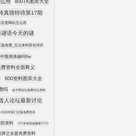
怎么用
800TK图库大全
州传真猜特诗第17期
8精准百度网站怎么用
港谜语今天的谜
奥正版免费_五点来料双色球开
中预测准确吗9w
准免费资料全面释义
600资料图库大全
全
费吗
金牛网论坛免费论坛资料
道人论坛最新讨论
2026年新门正版免费资本
内部资料
777米奇四色眼影7777
挂牌之全篇免费资料