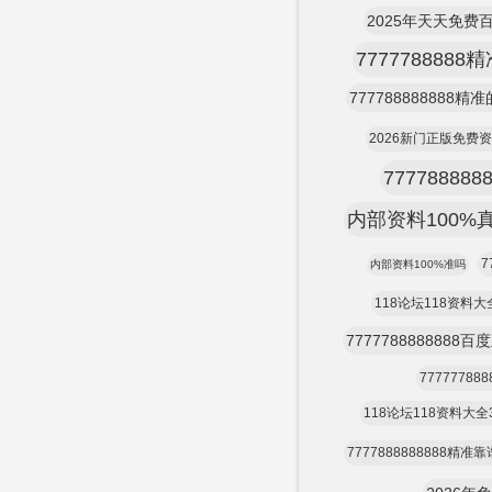
2025年天天免费
7777788888
777788888888精
2026新门正版免费资
77778888
内部资料100%
7
内部资料100%准吗
118论坛118资料
7777788888888
77777788
118论坛118资料大
7777888888888精准