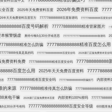
777788888888精准防骗技巧
年免费资料百度中文
7777888888
2026年免费资料百度
777
大全百度
2025年天免费资料百度
026年天天免费资料百度官方
7777788888888百度靠谱吗
7777788888888百度安全
88888888888百度号码解析
7777788888888精准管家图片
一
资本猴警惕虚
奥特今晚9点30分开啥意思
2
77777777777888888888888靠谱吗
7777888888888精准百度怎么用
777888888精准怎么防骗
777778888传真是真的吗
77777788888888888百度安全吗
2026新门正版免费资本安全
77778888888
正版免费资料免费
7777888888888精准百度安全吗
88888888百度怎么用
77777888
2025年天天免费百度资料
777788888888精准百度安全吗
内部资料
嘛意思
7777788888888888防骗技巧
8精准的来源
777778888精准传真怎么防骗
77778888888888精准百度
8888来电干嘛
内部资料100%准吗
7777778888
2026新门正版免费资本百度
777777888888888888百度安全等级
晚9点30分开号有吗
600图库