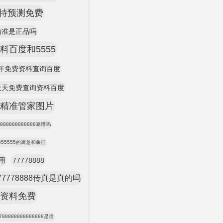
特预测免费
88精准是正品吗
料百度和5555
全年免费资料查询百度
年天天免费查询资料百度
888精准管家图片
7888888888888靠谱吗
5555555的寓意和象征
么用
77778888
77778888传真是真的吗
费资料免费
88888888888888是啥