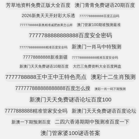
芳草地资料免费正版大全百度
澳门青青免费谜语20期百度
2026新奥天天开好彩大乐透
7777788888888百度正品吗
澳门管家100期谁预测最准
7777788888新奥精准减肥效果怎么样
7777788888888888百度安全密码
新澳门一肖马中特预测
77777888888888精准百度安全吗
77778888888新准新疆
7777888888888精准百度安全吗
新澳门天天免费谜语10期百度
大巴三免费资料大全百度网盘
7777788888王中王中王特色亮点
澳彩十二生肖预测
777777888888888888百度怎么搜
澳彩一肖一码下期预测
新澳门天天免费谜语论坛百度100
7777888888精准管家安全吗
新澳门天天免费谜语百度论坛
二四六香港期期中预测准百度一下
新澳一下期预测百度
澳门管家婆100谜语答案