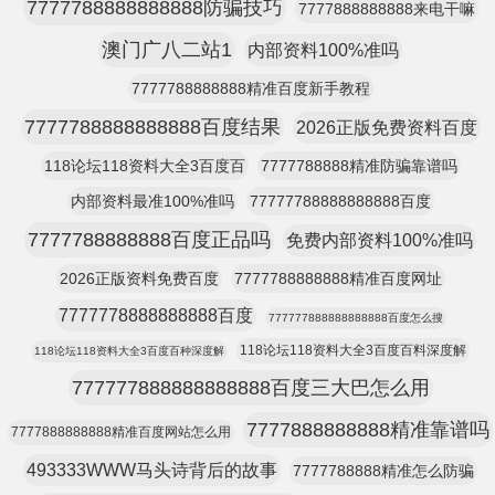
7777788888888888防骗技巧
7777888888888来电干嘛
澳门广八二站1
内部资料100%准吗
7777788888888精准百度新手教程
7777788888888888百度结果
2026正版免费资料百度
118论坛118资料大全3百度百
7777788888精准防骗靠谱吗
内部资料最准100%准吗
77777788888888888百度
7777788888888百度正品吗
免费内部资料100%准吗
2026正版资料免费百度
7777788888888精准百度网址
7777778888888888百度
777777888888888888百度怎么搜
118论坛118资料大全3百度百料深度解
118论坛118资料大全3百度百种深度解
777777888888888888百度三大巴怎么用
7777888888888精准靠谱吗
7777888888888精准百度网站怎么用
493333WWW马头诗背后的故事
7777788888精准怎么防骗