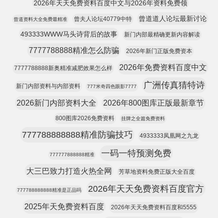
2026年天天免费资料百度中文与2026年资料免费领
曾道道人论坛最新讨论
曾夫人论坛40779中特
曾道资料大全免费最精准
493333WWW马头诗背后的故事
新门内部最精确更新内容解读
7777788888精准怎么防骗
2026年新门正版免费资本
2026年免费资料百度中文
7777788888新奥精准减肥效果怎么样
广洲传真猜特诗
新门内部资料与内部资料
777米奇四色眼影7777
2026新门内部资料大全
2026年800图库正版最新章节
800图库2026免费资料
挂牌之全篇免费资料
777788888888精准防骗技巧
4933333凤凰网之九龙
一码一特预测免费
777777888888精准
大三巴致力打造火热全网
芳草地资料免费正版大全百度
2026年天天免费资料百度官方
777788888888精准是正品吗
2025年天免费资料百度
2026年天天免费资料百度和5555