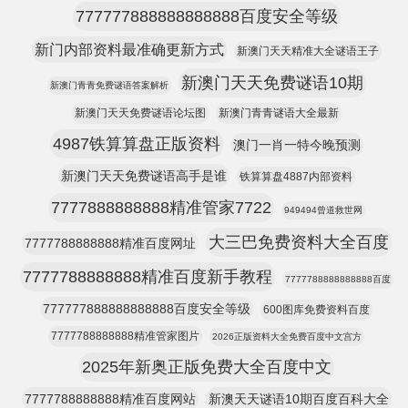
777777888888888888百度安全等级
新门内部资料最准确更新方式
新澳门天天精准大全谜语王子
新澳门天天免费谜语10期
新澳门青青免费谜语答案解析
新澳门天天免费谜语论坛图
新澳门青青谜语大全最新
4987铁算算盘正版资料
澳门一肖一特今晚预测
新澳门天天免费谜语高手是谁
铁算算盘4887内部资料
7777888888888精准管家7722
949494曾道救世网
大三巴免费资料大全百度
7777788888888精准百度网址
7777788888888精准百度新手教程
7777788888888888百度
777777888888888888百度安全等级
600图库免费资料百度
7777788888888精准管家图片
2026正版资料大全免费百度中文宫方
2025年新奥正版免费大全百度中文
7777788888888精准百度网站
新澳天天谜语10期百度百科大全