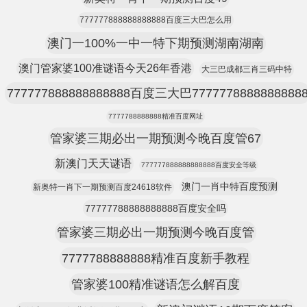
777777888888888888百度三大巴怎么用
澳门一100%一中一特下期预测湖南湖南
澳门管家婆100准谜语今天26年香港
大三巴成都三肖三码中特
777777888888888888百度三大巴7777778888888888
7777788888888精准百度网址
管家婆三期必出一期预测今晚百度管67
新澳门天天谜语
777777888888888888百度安全等级
澳门一肖中特百度预测
新奥特一肖下一期预测百度24618软件
77777788888888888百度安全吗
管家婆三期必出一期预测今晚百度管
7777788888888精准百度新手教程
管家婆100精准谜语怎么解百度