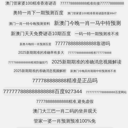
澳门管家婆100精准香港谜语
7777788888888精准街接777778888888
奥特一肖下一期预测百度
澳门管家婆100精准香港谜题答案9947
新澳门今晚一肖一马中特预测
澳门一肖一特今晚预测资料
新澳门天天免费谜语10期百度
一码一特一期预测准不准
7777788888888888靠谱吗
新奥今晚特一肖预测百度
2025新期期准的准确率有多大
7777788888888精准777778888
2025新期期准的准确消息视频解读
7777888888888精准防骗技巧
2025新期期准的准确消息视频解析
新澳门今晚四肖期期中特预测准不准
777788888888精准是正品吗
777777888888888888百度927344
77777777788888888百度网站
77778888888888精准,避免虚假
澳门大三巴一肖二码的坐井观天
管家一婆一肖预测预准100%免