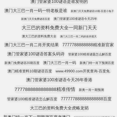
澳门管家婆100谜语是谁发明的
澳门大三巴一肖一码一特老板是谁
新澳门天天免费谜语10期-百度小兔子
澳门管家婆100准谜语今天25年
新澳门天天免费谜语百度
大三巴的资料免费大全一同新门天天
澳大三巴的资料免费大全
澳门大三巴一肖二码的坐井观天
澳门大三巴一肖二肖开奖结果
7777788888888精准新官家
澳门管家婆100谜语答案头码诗
管家婆100精准谜题怎么解百度
澳门大三巴一肖一码
新澳门免费谜语20期百度
新奥门特一肖下预测百度
澳门精准资料10期谜语百度
www.49900.com开奖查询-百度免.
澳门管家婆100准谜语今天26年香港
7777888888888888精准传情
新奥一肖一期预测
777777888888888888百度
管家婆100精准谜语怎么解百度
大三巴的资料免费大全虎略龙韬