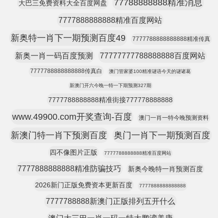
77788888888精准消息
大巴三免费资料大全百度网盘
7777888888888精准百度网站
新奥特一肖下一期预测百度49
7777788888888888精准传真
新奥一肖一码百度预测
77777777788888888百度网站
7777788888888888传真白
澳门管家婆100精准谜语今天的谜诸葛
新澳门开六今晚一特一下期预测327期
7777788888888精准街接777778888888
www.49900.com开奖查询-百度
澳门一肖一特今晚预测资料
新澳门特一肖下预测百度
奥门一肖下一期预测百度
四不像图片正版
7777788888888精准百度网站
7777888888888精准防骗技巧
新奥今晚特一肖预测百度
2026新门正版免费资本更新百度
7777888888888888
7777788888新澳门正版排列五开什么