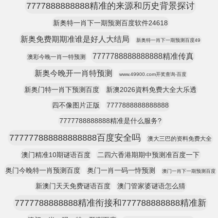
7777888888888精准的来源和历史背景探讨
新奥特一肖下一期预测百度软件24618
新奥免费期期准谁是好人大结局
新奥特一肖下一期预测百度49
7777788888888888精准传真
澳彩今晚一肖一特预测
新奥今晚开一肖特预测
www.49900.com开奖查询-百度
新奥门特一肖下预测百度
新澳2026資料免费大全大乐透
四不像图片正版
7777888888888888
7777788888888精准是什么服务?
777777888888888888百度安全吗
澳大三巴的资料免费大全
澳门精准10期谜语百度
二四六香港期期中预测准百度一下
奥门今晚特一肖预测百度
奥门一肖一码一恃预测
澳门一肖下一期预测百度
新澳门天天免费谜语百度
澳门管家婆谜语怎么猜
7777788888888精准衔接和777788888888精准新